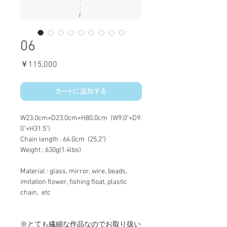
06
価
￥115,000
格
カートに追加する
W23.0cm×D23.0cm×H80.0cm  (W9.0"×D9.
0"×H31.5")
Chain length : 64.0cm  (25.2")
Weight : 630g(1.4lbs)
Material : glass, mirror, wire, beads, 
imitation flower, fishing float, plastic 
chain,  etc 
※とても繊細な作品なのでお取り扱い