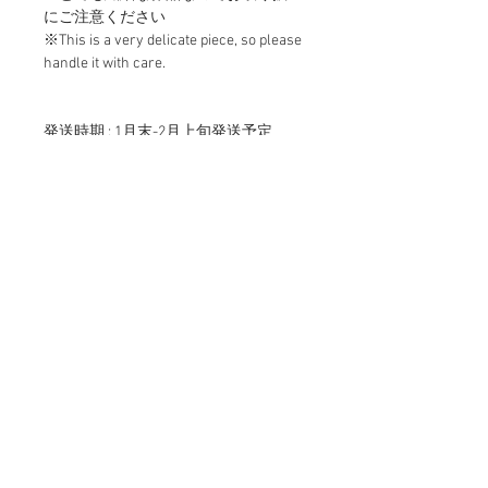
にご注意ください
※This is a very delicate piece, so please 
handle it with care.
発送時期 : 1月末-2月上旬発送予定
発送準備が整い次第、メールでご連絡
いたします。
Planned shipment time : Your order will 
be shipped from late January to early 
February 2021. 
We will email you when the shipment is 
ready.
To customers who want to purchase 
from outside Japan
（作品を日本国外から購入したい方
へ）