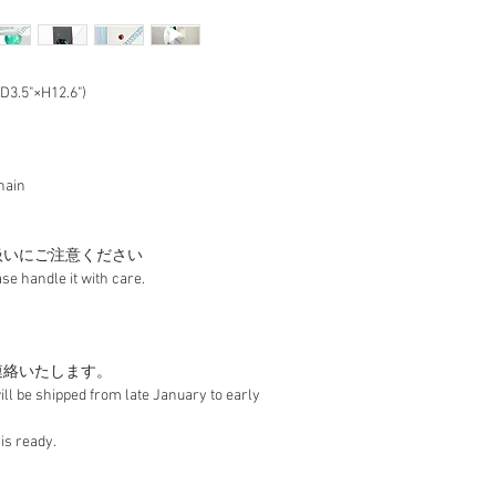
3.5"×H12.6")
chain
扱いにご注意ください
ase handle it with care.
連絡いたします。
ll be shipped from late January to early 
is ready.